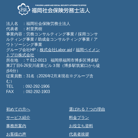
法人名 ：福岡社会保険労務士法人
代表者 ：村里男樹
事業内容：労務コンサルティング事業 / 採用コンサ
ルティング事業 / 助成金コンサルティング事業 / ア
ウトソーシング事業
グループ会社HP：
株式会社Labor aid
/
福岡ペイメン
トプロ株式会社
所在地 ：〒812-0013 福岡県福岡市博多区博多駅
東2丁目6-26安川産業ビル３階（博多駅筑紫口から徒
歩6分）
従業員数：31名（2026年2月末現在※グループ含
む）
TEL ：092-292-1906
FAX ：092-292-1903
初めての方へ
選ばれる７つの理由
サービス紹介
料金プラン
事務所案内
お役立ち資料
お客様の声
代表者挨拶