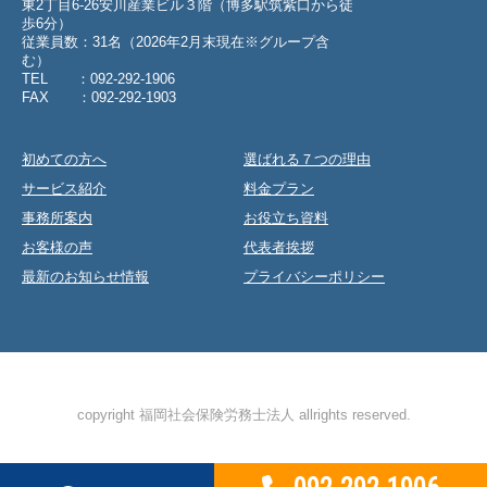
東2丁目6-26安川産業ビル３階（博多駅筑紫口から徒
歩6分）
従業員数：31名（2026年2月末現在※グループ含
む）
TEL ：092-292-1906
FAX ：092-292-1903
初めての方へ
選ばれる７つの理由
サービス紹介
料金プラン
事務所案内
お役立ち資料
お客様の声
代表者挨拶
最新のお知らせ情報
プライバシーポリシー
copyright 福岡社会保険労務士法人 allrights reserved.